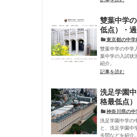
雙葉中学の
低点）・過
東京都の中学
雙葉中学の中学
葉中学の入試状
紹介。
記事を読む
洗足学園中
格最低点）
神奈川県の中
洗足学園中学の
と、洗足学園中
去問などを紹介