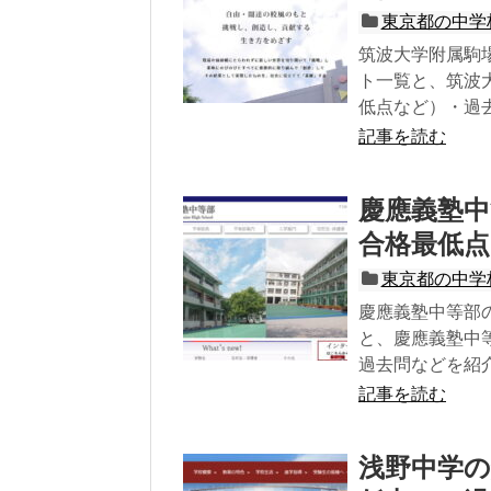
東京都の中学
筑波大学附属駒
ト一覧と、筑波
低点など）・過
記事を読む
慶應義塾中
合格最低点
東京都の中学
慶應義塾中等部
と、慶應義塾中
過去問などを紹
記事を読む
浅野中学の