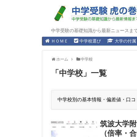
中学受験の基礎知識から最新ニュースま
ＨＯＭＥ
中学校選び
大学の付属
ホーム
中学校
「
中学校
」
一覧
中学校別の基本情報・偏差値・口コ
筑波大学附
（倍率・合